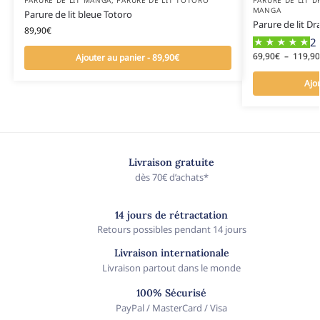
PARURE DE LIT MANGA
,
PARURE DE LIT TOTORO
PARURE DE LIT D
MANGA
Parure de lit bleue Totoro
Parure de lit Dr
89,90
€
2 
69,90
€
–
119,90
Ajouter au panier - 89,90€
Ajo
Livraison gratuite
dès 70€ d’achats*
14 jours de rétractation
Retours possibles pendant 14 jours
Livraison internationale
Livraison partout dans le monde
100% Sécurisé
PayPal / MasterCard / Visa