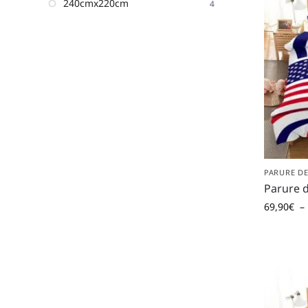
240cmx220cm
4
PARURE DE
Parure d
69,90
€
–