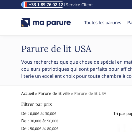
+33 1 89 76 02 12
Service Client
Rechercher un produit
Toutes les parures
Pa
Parure de lit USA
Vous recherchez quelque chose de spécial en matièr
couleurs patriotiques qui sont parfaits pour affic
literie un excellent choix pour toute chambre à co
Accueil
»
Parure de lit ville
»
Parure de lit USA
Filtrer par prix
De :
à:
0,00
€
30,00
€
De :
à:
30,00
€
50,00
€
De :
à:
50,00
€
80,00
€