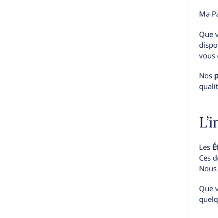
Ma Pa
Que v
dispo
vous 
Nos
p
quali
L’
Les
É
Ces d
Nous 
Que v
quelq