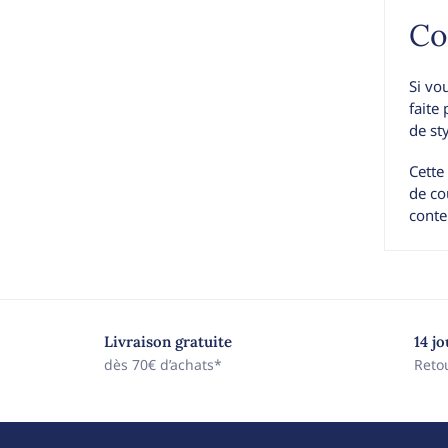
Co
Si vo
faite
de st
Cette
de co
conte
Livraison gratuite
14 j
dès 70€ d’achats*
Reto