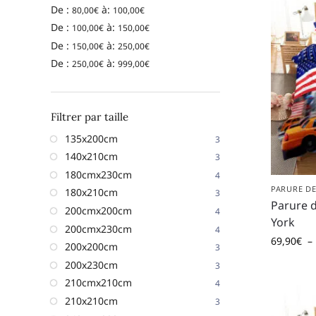
De :
à:
80,00
€
100,00
€
De :
à:
100,00
€
150,00
€
De :
à:
150,00
€
250,00
€
De :
à:
250,00
€
999,00
€
Filtrer par taille
135x200cm
3
140x210cm
3
180cmx230cm
4
PARURE DE
180x210cm
3
Parure d
200cmx200cm
4
York
200cmx230cm
4
69,90
€
–
200x200cm
3
200x230cm
3
210cmx210cm
4
210x210cm
3