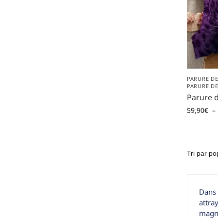
PARURE DE
PARURE DE
Parure d
59,90
€
–
Dans 
attra
magni