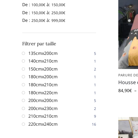
De :
à:
100,00
€
150,00
€
De :
à:
150,00
€
250,00
€
De :
à:
250,00
€
999,00
€
Filtrer par taille
135cmx200cm
5
140cmx210cm
1
150cmx200cm
2
PARURE DE
180cmx200cm
1
Housse 
180cmx210cm
1
84,90
€
–
180cmx220cm
1
200cmx200cm
5
200cmx230cm
2
210cmx210cm
9
220cmx240cm
16