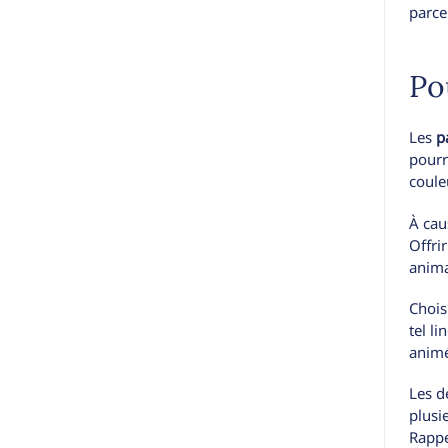
parce
Po
Les
p
pourr
coule
À cau
Offri
anima
Chois
tel l
animé
Les d
plusi
Rappe