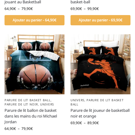
jouant au Basketball
basket-ball
64,90
€
–
79,90
€
69,90
€
–
99,90
€
Ajouter au panier - 64,90€
Ajouter au panier - 69,90€
PARURE DE LIT BASKET BALL
,
UNIVERS
,
PARURE DE LIT BASKET
PARURE DE LIT NOIR
,
UNIVERS
BALL
Parure de lit ballon de basket
Parure de lit joueur de basketball
dans les mains du roi Michael
noir et orange
Jordan
69,90
€
–
89,90
€
64,90
€
–
79,90
€