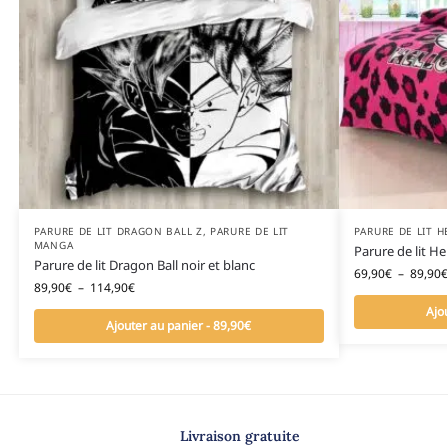
PARURE DE LIT DRAGON BALL Z
,
PARURE DE LIT
PARURE DE LIT H
MANGA
Parure de lit Hel
Parure de lit Dragon Ball noir et blanc
69,90
€
–
89,90
€
89,90
€
–
114,90
€
Ajo
Ajouter au panier - 89,90€
Livraison gratuite