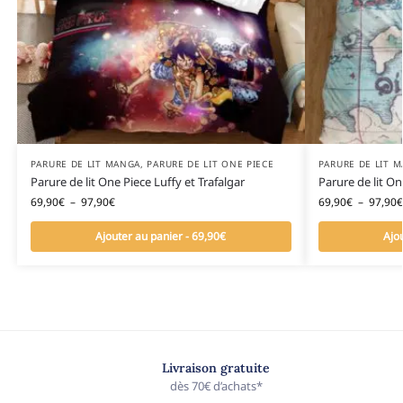
PARURE DE LIT MANGA
,
PARURE DE LIT ONE PIECE
PARURE DE LIT 
Parure de lit One Piece Luffy et Trafalgar
Parure de lit On
69,90
€
–
97,90
€
69,90
€
–
97,90
€
Ajouter au panier - 69,90€
Ajo
Livraison gratuite
dès 70€ d’achats*