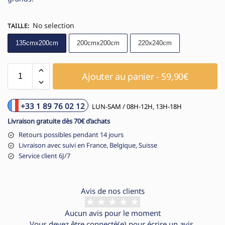
No selection
TAILLE
:
135cmx200cm
200cmx200cm
220x240cm
Ajouter au panier - 59,90€
+33 1 89 76 02 12
LUN-SAM / 08H-12H, 13H-18H
Livraison gratuite dès 70€ d’achats
Retours possibles pendant 14 jours
Livraison avec suivi en France, Belgique, Suisse
Service client 6J/7
Avis de nos clients
Aucun avis pour le moment
Vous devez être
connecté(e)
pour écrire un avis.