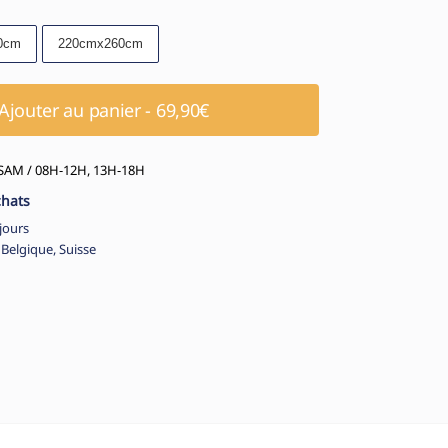
0cm
220cmx260cm
Ajouter au panier - 69,90€
AM / 08H-12H, 13H-18H
chats
jours
 Belgique, Suisse