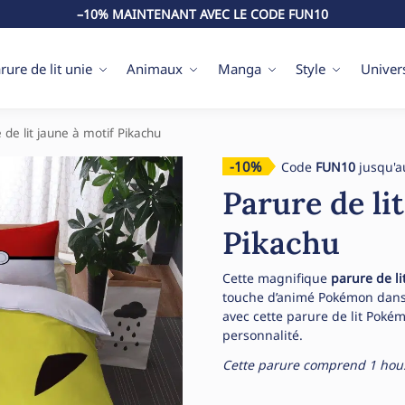
–10% MAINTENANT AVEC LE CODE FUN10
rure de lit unie
Animaux
Manga
Style
Univer
 de lit jaune à motif Pikachu
-10%
Code
FUN10
jusqu'a
Parure de li
Pikachu
Cette magnifique
parure de l
touche d’animé Pokémon dans v
avec cette parure de lit Poké
personnalité.
Cette parure comprend 1 housse