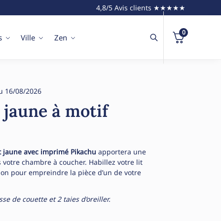
4,8/5 Avis clients ★★★★★
0
s
Ville
Zen
u 16/08/2026
t jaune à motif
it jaune avec imprimé Pikachu
apportera une
otre chambre à coucher. Habillez votre lit
mon pour empreindre la pièce d’un de votre
 de couette et 2 taies d’oreiller.