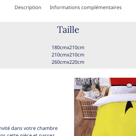
Description
Informations complémentaires
Taille
180cmx210cm
210cmx210cm
260cmx220cm
invité dans votre chambre
ans cette pièce et passez