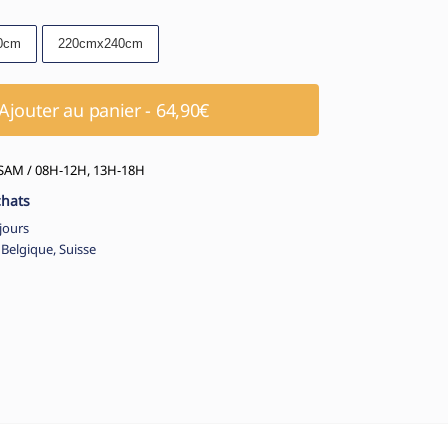
0cm
220cmx240cm
Ajouter au panier - 64,90€
AM / 08H-12H, 13H-18H
chats
jours
 Belgique, Suisse