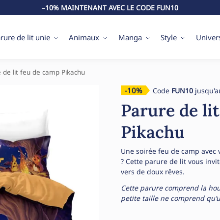
–10% MAINTENANT AVEC LE CODE FUN10
rure de lit unie
Animaux
Manga
Style
Univer
 de lit feu de camp Pikachu
-10%
Code
FUN10
jusqu'a
Parure de li
Pikachu
Une soirée feu de camp avec 
? Cette parure de lit vous inv
vers de doux rêves.
Cette parure comprend la houss
petite taille ne comprend qu’un