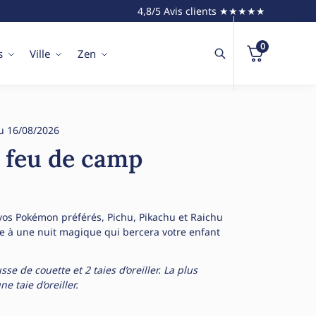
4,8/5 Avis clients ★★★★★
0
s
Ville
Zen
u 16/08/2026
t feu de camp
vos Pokémon préférés, Pichu, Pikachu et Raichu
ite à une nuit magique qui bercera votre enfant
e de couette et 2 taies d’oreiller. La plus
e taie d’oreiller.