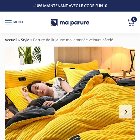
–10% MAINTENANT AVEC LE CODE FUN10
0
MENU
Accueil
»
Style
»
Parure de lit jaune molletonnée velours côtelé