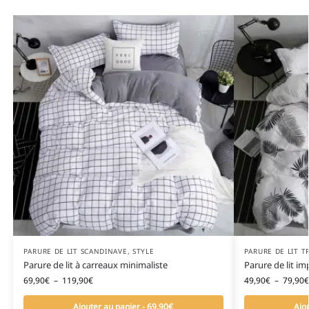
PARURE DE LIT SCANDINAVE
,
STYLE
PARURE DE LIT T
Parure de lit à carreaux minimaliste
Parure de lit i
69,90
€
–
119,90
€
49,90
€
–
79,90
€
Ajouter au panier - 69,90€
Ajo