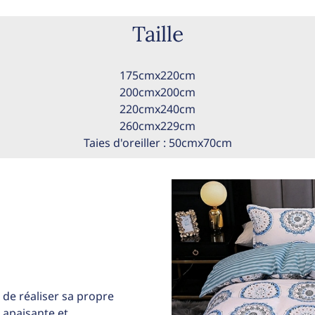
Taille
175cmx220cm
200cmx200cm
220cmx240cm
260cmx229cm
Taies d'oreiller : 50cmx70cm
 de réaliser sa propre
t apaisante et