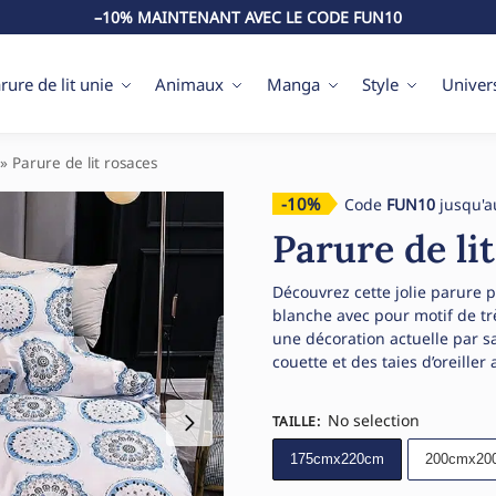
–10% MAINTENANT AVEC LE CODE FUN10
rure de lit unie
Animaux
Manga
Style
Univer
»
Parure de lit rosaces
-10%
Code
FUN10
jusqu'a
Parure de li
Découvrez cette jolie parure
blanche avec pour motif de trè
une décoration actuelle par s
couette et des taies d’oreiller 
No selection
TAILLE
:
175cmx220cm
200cmx20