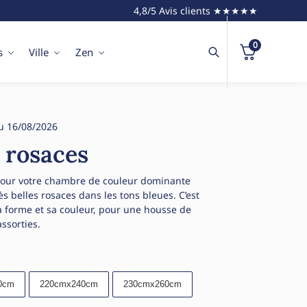
4,8/5 Avis clients ★★★★★
0
s
Ville
Zen
u 16/08/2026
t rosaces
 pour votre chambre de couleur dominante
s belles rosaces dans les tons bleues. C’est
a forme et sa couleur, pour une housse de
assorties.
0cm
220cmx240cm
230cmx260cm