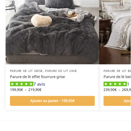
PARURE DE LIT GRISE
,
PARURE DE LIT UNIE
PARURE DE LIT B
Parure de lit effet fourrure grise
Parure de lit be
7 avis
1 
199,90
€
–
219,90
€
239,90
€
–
269,
Ajouter au panier - 199,90€
Ajou