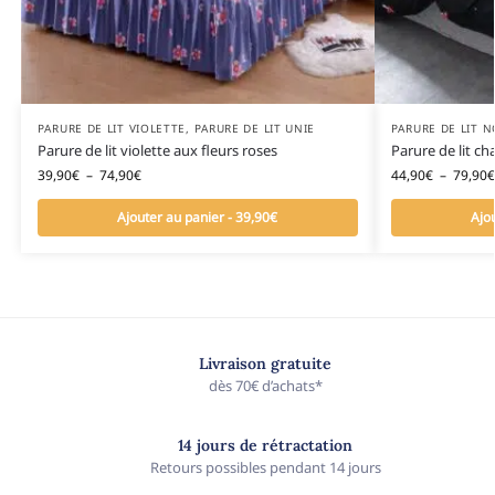
PARURE DE LIT VIOLETTE
,
PARURE DE LIT UNIE
PARURE DE LIT N
Parure de lit violette aux fleurs roses
Parure de lit 
39,90
€
–
74,90
€
44,90
€
–
79,90
€
Ajouter au panier - 39,90€
Ajo
Livraison gratuite
dès 70€ d’achats*
14 jours de rétractation
Retours possibles pendant 14 jours