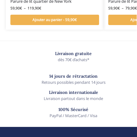
Parure de lit quartier de New York
Parure de lit Par
59,90
€
–
119,90
€
59,90
€
–
79,90
€
Ajouter au panier - 59,90€
Ajo
Livraison gratuite
dès 70€ d’achats*
14 jours de rétractation
Retours possibles pendant 14 jours
Livraison internationale
Livraison partout dans le monde
100% Sécurisé
PayPal / MasterCard / Visa