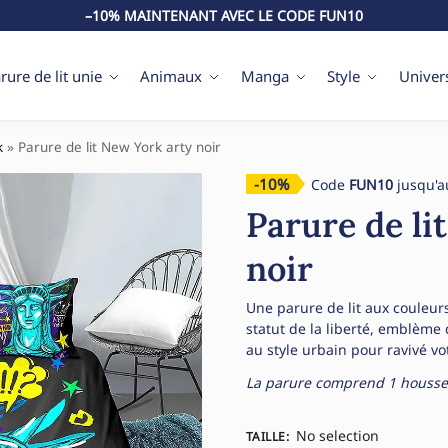
–10% MAINTENANT AVEC LE CODE FUN10
rure de lit unie
Animaux
Manga
Style
Univer
k
»
Parure de lit New York arty noir
-10%
Code
FUN10
jusqu'a
Parure de li
noir
Une parure de lit aux couleur
statut de la liberté, emblème 
au style urbain pour ravivé v
La parure comprend 1 housse de
No selection
TAILLE
: