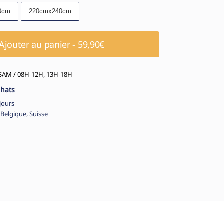
0cm
220cmx240cm
Ajouter au panier - 59,90€
AM / 08H-12H, 13H-18H
chats
jours
 Belgique, Suisse