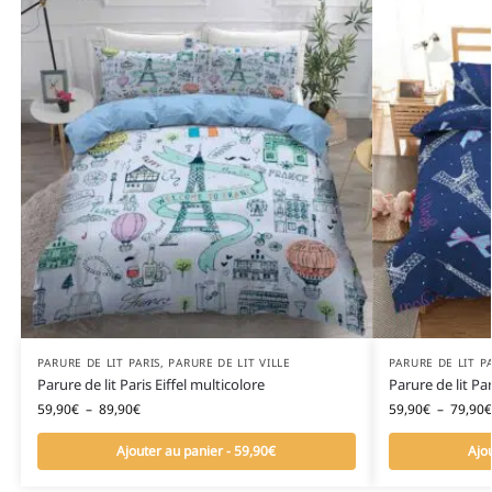
PARURE DE LIT PARIS
,
PARURE DE LIT VILLE
PARURE DE LIT P
Parure de lit Paris Eiffel multicolore
Parure de lit Par
59,90
€
–
89,90
€
59,90
€
–
79,90
€
Ajouter au panier - 59,90€
Ajo