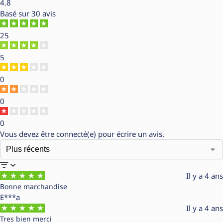
4.8
Basé sur
30 avis
25
5
0
0
0
Vous devez être
connecté(e)
pour écrire un avis.
Il y a 4 ans
Bonne marchandise
E***a
Il y a 4 ans
Tres bien merci