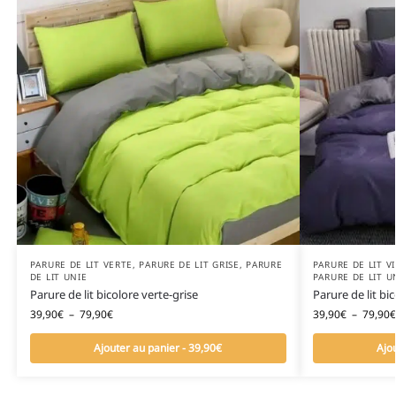
PARURE DE LIT VERTE
,
PARURE DE LIT GRISE
,
PARURE
PARURE DE LIT V
DE LIT UNIE
PARURE DE LIT U
Parure de lit bicolore verte-grise
Parure de lit bic
39,90
€
–
79,90
€
39,90
€
–
79,90
€
Ajouter au panier - 39,90€
Ajo