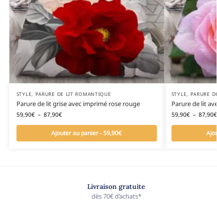
STYLE
,
PARURE DE LIT ROMANTIQUE
STYLE
,
PARURE D
Parure de lit grise avec imprimé rose rouge
Parure de lit a
59,90
€
–
87,90
€
59,90
€
–
87,90
€
Ajouter au panier - 59,90€
Ajo
Livraison gratuite
dès 70€ d’achats*