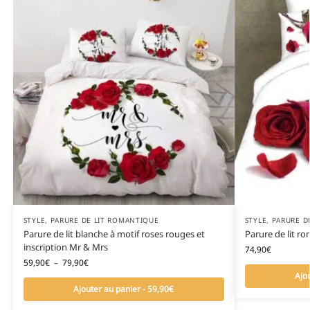
STYLE
,
PARURE DE LIT ROMANTIQUE
STYLE
,
PARURE D
Parure de lit blanche à motif roses rouges et
Parure de lit ro
inscription Mr & Mrs
74,90
€
59,90
€
–
79,90
€
Ajo
Ajouter au panier - 59,90€