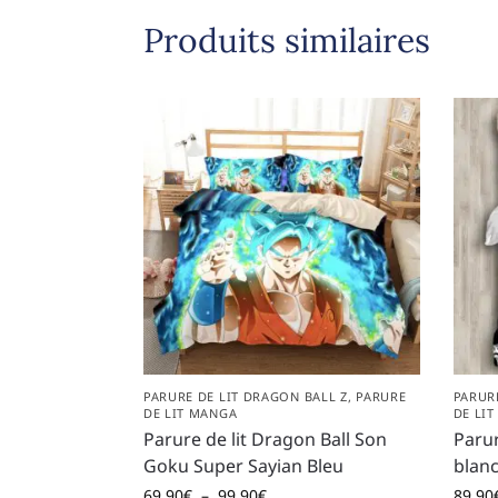
Produits similaires
PARURE DE LIT DRAGON BALL Z
,
PARURE
PARUR
DE LIT MANGA
DE LI
Parure de lit Dragon Ball Son
Parur
Goku Super Sayian Bleu
blan
69,90
€
–
99,90
€
89,90