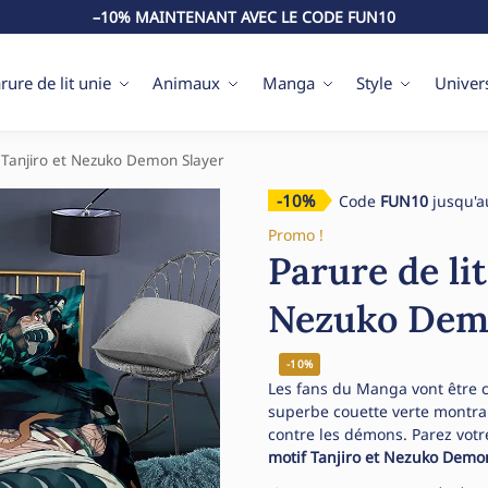
–10% MAINTENANT AVEC LE CODE FUN10
rure de lit unie
Animaux
Manga
Style
Univer
e Tanjiro et Nezuko Demon Slayer
-10%
Code
FUN10
jusqu'a
Promo !
Parure de lit
Nezuko Dem
-10%
Les fans du Manga vont être c
superbe couette verte montrant
contre les démons. Parez votre
motif Tanjiro et Nezuko Demo