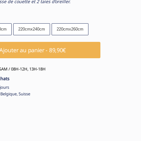
 de couette et 2 taies d’oreiller.
0cm
220cmx240cm
220cmx260cm
Ajouter au panier - 89,90€
AM / 08H-12H, 13H-18H
chats
jours
 Belgique, Suisse