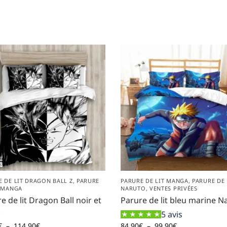
E DE LIT DRAGON BALL Z
,
PARURE
PARURE DE LIT MANGA
,
PARURE DE 
T MANGA
NARUTO
,
VENTES PRIVÉES
e de lit Dragon Ball noir et
Parure de lit bleu marine N
c
5 avis
€
–
114,90
€
84,90
€
–
99,90
€