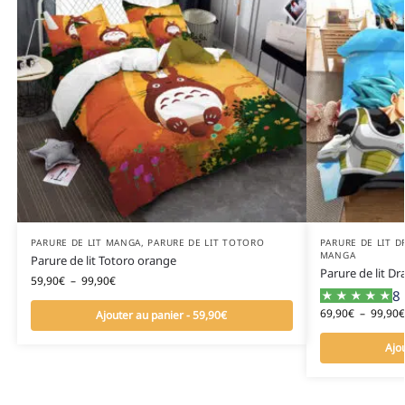
PARURE DE LIT MANGA
,
PARURE DE LIT TOTORO
PARURE DE LIT D
MANGA
Parure de lit Totoro orange
Parure de lit D
59,90
€
–
99,90
€
8 
69,90
€
–
99,90
€
Ajouter au panier - 59,90€
Ajo