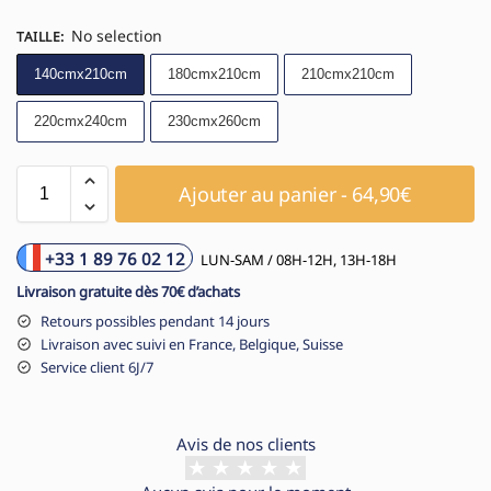
No selection
TAILLE
:
140cmx210cm
180cmx210cm
210cmx210cm
220cmx240cm
230cmx260cm
Ajouter au panier - 64,90€
+33 1 89 76 02 12
LUN-SAM / 08H-12H, 13H-18H
Livraison gratuite dès 70€ d’achats
Retours possibles pendant 14 jours
Livraison avec suivi en France, Belgique, Suisse
Service client 6J/7
Avis de nos clients