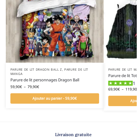
PARURE DE LIT DRAGON BALL Z
,
PARURE DE LIT
PARURE DE LIT 
MANGA
Parure de lit To
Parure de lit personnages Dragon Ball
1 
59,90
€
–
79,90
€
69,90
€
–
119,90
Ajouter au panier - 59,90€
Ajo
Livraison gratuite