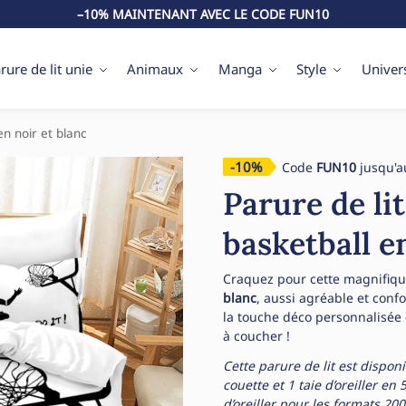
–10% MAINTENANT AVEC LE CODE FUN10
rure de lit unie
Animaux
Manga
Style
Univer
en noir et blanc
-10%
Code
FUN10
jusqu'a
Parure de li
basketball e
Craquez pour cette magnifiq
blanc
, aussi agréable et conf
la touche déco personnalisée 
à coucher !
Cette parure de lit est dispon
couette et 1 taie d’oreiller e
d’oreiller pour les formats 20