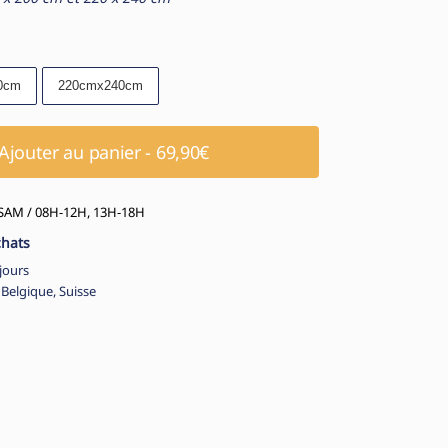
0cm
220cmx240cm
Ajouter au panier - 69,90€
AM / 08H-12H, 13H-18H
chats
jours
 Belgique, Suisse