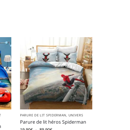
T
PARURE DE LIT SPIDERMAN
,
UNIVERS
Parure de lit héros Spiderman
n
19,90
€
–
89,90
€