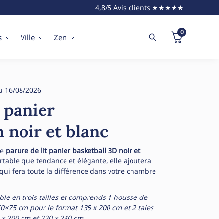
4,8/5 Avis clients ★★★★★
0
s
Ville
Zen
u 16/08/2026
t panier
n noir et blanc
ue
parure de lit panier basketball 3D noir et
ortable que tendance et élégante, elle ajoutera
qui fera toute la différence dans votre chambre
ible en trois tailles et comprends 1 housse de
n 50×75 cm pour le format 135 x 200 cm et 2 taies
0 x 200 cm et 220 x 240 cm