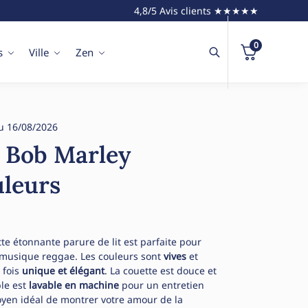
4,8/5 Avis clients ★★★★★
0
s
Ville
Zen
u 16/08/2026
t Bob Marley
uleurs
tte étonnante parure de lit est parfaite pour
musique reggae. Les couleurs sont
vives
et
a fois
unique et élégant
. La couette est douce et
le est
lavable en machine
pour un entretien
moyen idéal de montrer votre amour de la