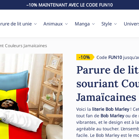
–10% MAINTENANT AVEC LE CODE FUN10
rure de lit unie
Animaux
Manga
Style
Univer
ant Couleurs Jamaïcaines
-10%
Code
FUN10
jusqu'a
Parure de li
souriant Co
Jamaïcaines
Voici la
literie Bob Marley
! Ce
tout fan de
Bob Marley
ou de 
vibrantes, et le design est à l
agréable au toucher. L’ensemb
facile. Le Bob Marley est le 