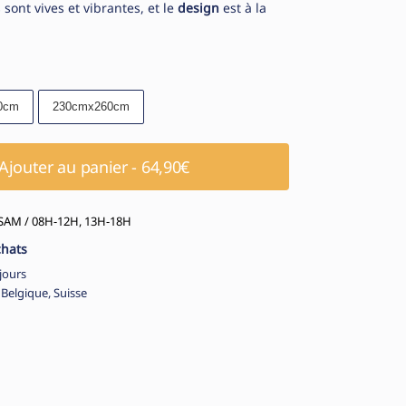
 sont vives et vibrantes, et le
design
est à la
0cm
230cmx260cm
Ajouter au panier - 64,90€
AM / 08H-12H, 13H-18H
chats
jours
 Belgique, Suisse