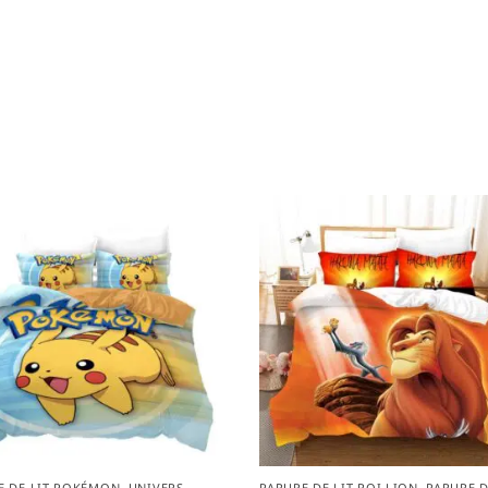
E DE LIT POKÉMON
,
UNIVERS
PARURE DE LIT ROI LION
,
PARURE D