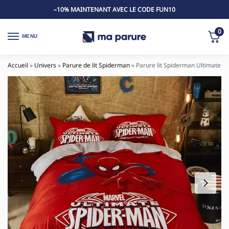
–10% MAINTENANT AVEC LE CODE FUN10
0
MENU
Accueil
»
Univers
»
Parure de lit Spiderman
»
Parure lit Spiderman Ultimate