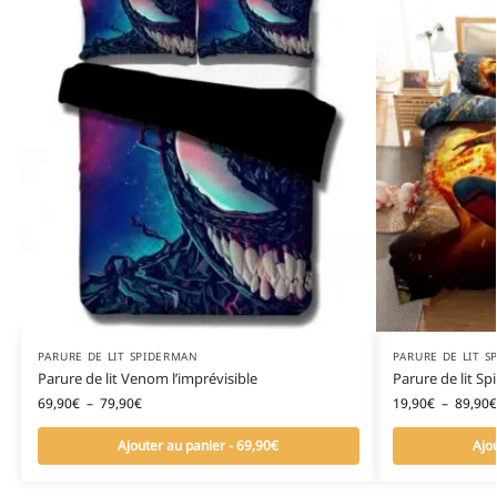
PARURE DE LIT SPIDERMAN
PARURE DE LIT 
Parure de lit Venom l’imprévisible
Parure de lit 
69,90
€
–
79,90
€
19,90
€
–
89,90
€
Ajouter au panier - 69,90€
Ajo