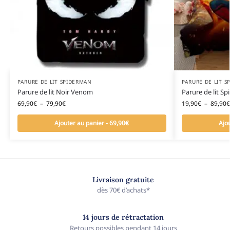
PARURE DE LIT SPIDERMAN
PARURE DE LIT 
Parure de lit Noir Venom
Parure de lit 
69,90
€
–
79,90
€
19,90
€
–
89,90
€
Ajouter au panier - 69,90€
Ajo
Livraison gratuite
dès 70€ d’achats*
14 jours de rétractation
Retours possibles pendant 14 jours