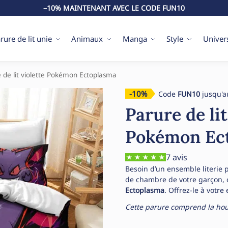
–10% MAINTENANT AVEC LE CODE FUN10
rure de lit unie
Animaux
Manga
Style
Univer
 de lit violette Pokémon Ectoplasma
-10%
Code
FUN10
jusqu'a
Parure de lit
Pokémon Ec
7 avis
Besoin d’un ensemble literie p
de chambre de votre garçon, 
Ectoplasma
. Offrez-le à votre 
Cette parure comprend la houss