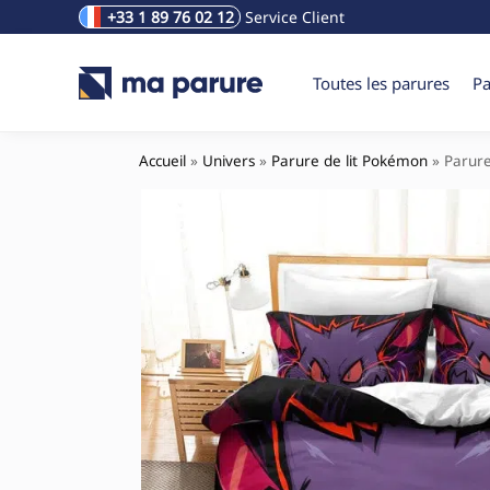
+33 1 89 76 02 12
Service Client
Rechercher un produit
Toutes les parures
Pa
Accueil
»
Univers
»
Parure de lit Pokémon
»
Parure