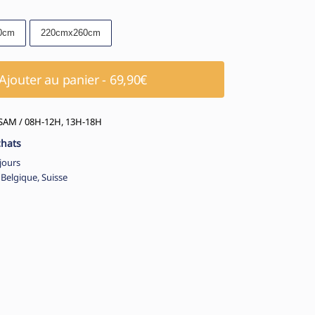
0cm
220cmx260cm
Ajouter au panier - 69,90€
AM / 08H-12H, 13H-18H
chats
jours
 Belgique, Suisse