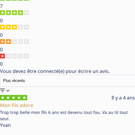
7
0
0
0
0
Vous devez être
connecté(e)
pour écrire un avis.
Il y a 4 ans
Mon fils adore
Trop trop belle mon fils 6 ans est devenu tout fou. Va au lit tout
seul.
Yvan