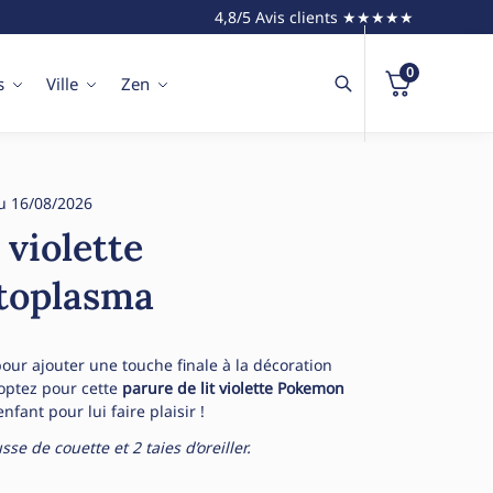
4,8/5 Avis clients ★★★★★
0
s
Ville
Zen
u 16/08/2026
 violette
toplasma
our ajouter une touche finale à la décoration
optez pour cette
parure de lit violette Pokemon
enfant pour lui faire plaisir !
e de couette et 2 taies d’oreiller.