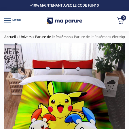
–10% MAINTENANT AVEC LE CODE FUN10
0
MENU
Accueil
»
Univers
»
Parure de lit Pokémon
»
Parure de lit Pokémons électrique