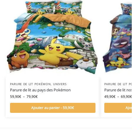
PARURE DE LIT POKÉMON
,
UNIVERS
PARURE DE LIT 
Parure de lit au pays des Pokémon
Parure de lit n
59,90
€
–
79,90
€
49,90
€
–
69,90
€
Ajouter au panier - 59,90€
Ajo