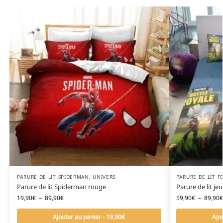
PARURE DE LIT SPIDERMAN
,
UNIVERS
PARURE DE LIT F
Parure de lit Spiderman rouge
Parure de lit je
19,90
€
–
89,90
€
59,90
€
–
89,90
€
Ajouter au panier - 19,90€
Ajo