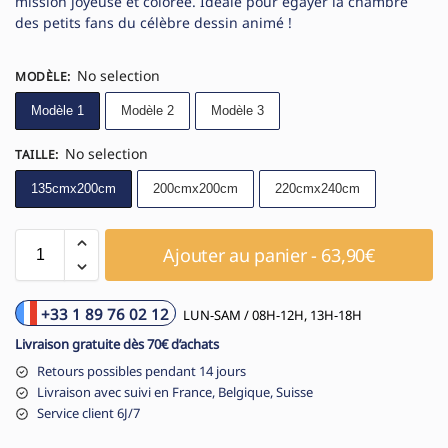
mission joyeuse et colorée. Idéale pour égayer la chambre
des petits fans du célèbre dessin animé !
No selection
MODÈLE
:
Modèle 1
Modèle 2
Modèle 3
No selection
TAILLE
:
135cmx200cm
200cmx200cm
220cmx240cm
Ajouter au panier - 63,90€
+33 1 89 76 02 12
LUN-SAM / 08H-12H, 13H-18H
Livraison gratuite dès 70€ d’achats
Retours possibles pendant 14 jours
Livraison avec suivi en France, Belgique, Suisse
Service client 6J/7