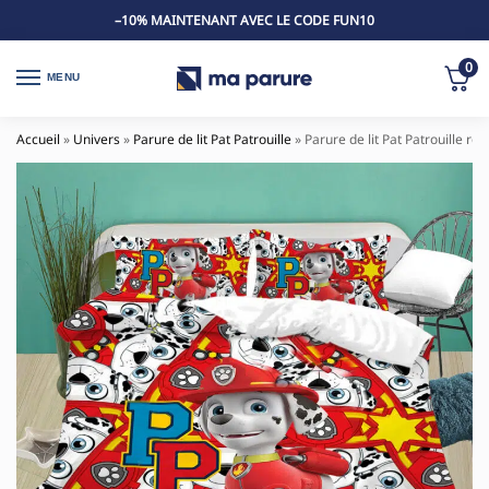
–10% MAINTENANT AVEC LE CODE FUN10
0
MENU
Accueil
»
Univers
»
Parure de lit Pat Patrouille
»
Parure de lit Pat Patrouille ro