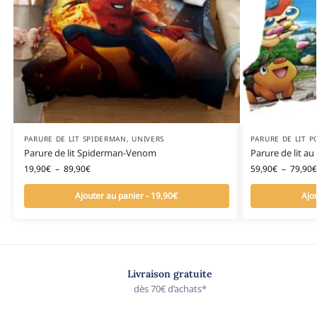
PARURE DE LIT SPIDERMAN
,
UNIVERS
PARURE DE LIT 
Parure de lit Spiderman-Venom
Parure de lit a
19,90
€
–
89,90
€
59,90
€
–
79,90
€
Ajouter au panier - 19,90€
Ajo
Livraison gratuite
dès 70€ d’achats*