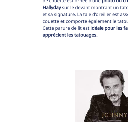
de couette est ornée d’une
photo du ch
Hallyday
sur le devant montrant un tat
et sa signature. La taie d’oreiller est as
couette et comporte également le tato
Cette parure de lit est i
déale pour les f
apprécient les tatouages.