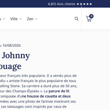
4,8/5 Avis clients ★★★★★
0
s
Ville
Zen
u 16/08/2026
t Johnny
touage
eur français très populaire. Il a vendu plus de
élu « artiste français le plus populaire de tous
lling Stone. Sa carrière a duré plus de 50 ans,
keur des Champs-Élysées ». La
parure de lit
composée d’u
ne housse de couette et deux
imées avec une photo de l’artiste montrant ses
. Les tatouages ​​sont inspirés par ceux de