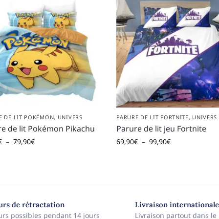
E DE LIT POKÉMON
,
UNIVERS
PARURE DE LIT FORTNITE
,
UNIVERS
e de lit Pokémon Pikachu
Parure de lit jeu Fortnite
€
–
79,90
€
69,90
€
–
99,90
€
ours de rétractation
Livraison internationale
urs possibles pendant 14 jours
Livraison partout dans l