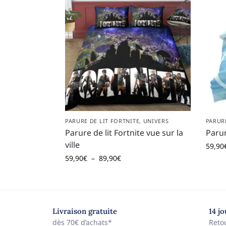
PARURE DE LIT FORTNITE
,
UNIVERS
PARUR
Parure de lit Fortnite vue sur la
Parur
ville
59,90
59,90
€
–
89,90
€
Livraison gratuite
14 j
dès 70€ d’achats*
Reto