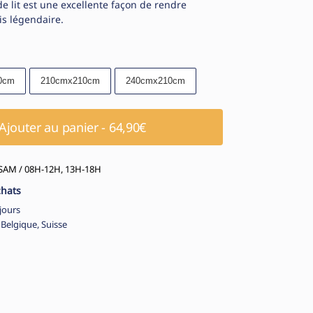
de lit est une excellente façon de rendre
s légendaire.
0cm
210cmx210cm
240cmx210cm
Ajouter au panier - 64,90€
AM / 08H-12H, 13H-18H
chats
jours
 Belgique, Suisse