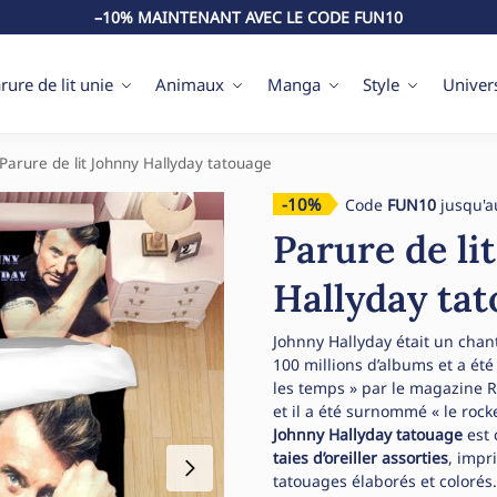
–10% MAINTENANT AVEC LE CODE FUN10
rure de lit unie
Animaux
Manga
Style
Univer
Parure de lit Johnny Hallyday tatouage
-10%
Code
FUN10
jusqu'a
Parure de li
Hallyday ta
Johnny Hallyday était un chant
100 millions d’albums et a été 
les temps » par le magazine Ro
et il a été surnommé « le roc
Johnny Hallyday tatouage
est 
taies d’oreiller assorties
, impr
tatouages ​​élaborés et colorés