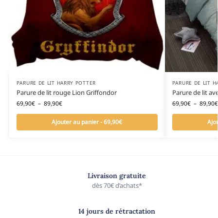
PARURE DE LIT HARRY POTTER
PARURE DE LIT H
Parure de lit rouge Lion Griffondor
Parure de lit av
69,90
€
–
89,90
€
69,90
€
–
89,90
€
Ajouter au panier - 69,90€
Ajo
Livraison gratuite
dès 70€ d’achats*
14 jours de rétractation