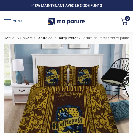
–10% MAINTENANT AVEC LE CODE FUN10
0
MENU
Accueil
»
Univers
»
Parure de lit Harry Potter
»
Parure de lit marron et jaune H