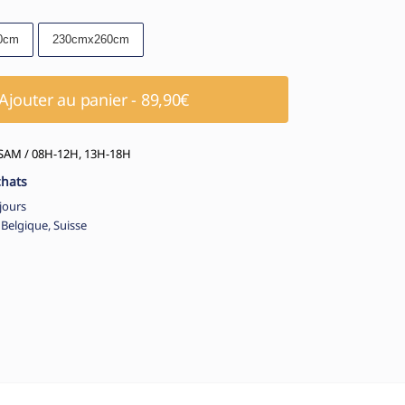
0cm
230cmx260cm
Ajouter au panier - 89,90€
AM / 08H-12H, 13H-18H
chats
jours
 Belgique, Suisse