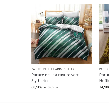
PARURE DE LIT HARRY POTTER
PARUR
Parure de lit à rayure vert
Parur
Slytherin
Huffl
68,90
€
–
89,90
€
74,90