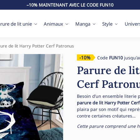
–10% MAINTENANT AVEC LE CODE FUN10
rure de lit unie
Animaux
Manga
Style
Univer
ure de lit Harry Potter Cerf Patronus
-10%
Code
FUN10
jusqu'a
Parure de li
Cerf Patron
Besoin d’un ensemble literie 
parure de lit Harry Potter Cer
plaira par son motif qui repr
contre certaines créatures…
Cette parure comprend une hou