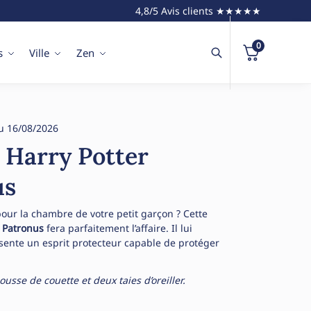
4,8/5 Avis clients ★★★★★
0
s
Ville
Zen
u 16/08/2026
t Harry Potter
us
pour la chambre de votre petit garçon ? Cette
f Patronus
fera parfaitement l’affaire. Il lui
ésente un esprit protecteur capable de protéger
sse de couette et deux taies d’oreiller.