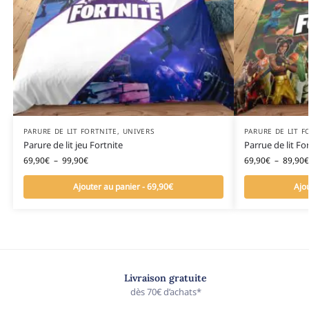
PARURE DE LIT FORTNITE
,
UNIVERS
PARURE DE LIT F
Parure de lit jeu Fortnite
Parrue de lit Fo
69,90
€
–
99,90
€
69,90
€
–
89,90
€
Ajouter au panier - 69,90€
Ajo
Livraison gratuite
dès 70€ d’achats*