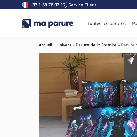
+33 1 89 76 02 12
Service Client
Rechercher un produit
Toutes les parures
Pa
Accueil
»
Univers
»
Parure de lit Fortnite
»
Parure d