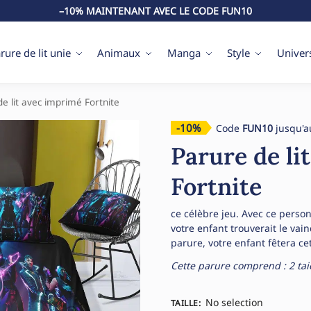
–10% MAINTENANT AVEC LE CODE FUN10
rure de lit unie
Animaux
Manga
Style
Univer
e lit avec imprimé Fortnite
-10%
Code
FUN10
jusqu'a
Parure de li
Fortnite
ce célèbre jeu. Avec ce perso
votre enfant trouverait le vai
parure, votre enfant fêtera ce
Cette parure comprend : 2 taie
No selection
TAILLE
: