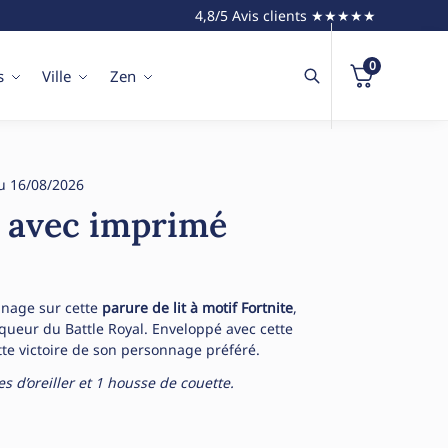
4,8/5 Avis clients ★★★★★
0
s
Ville
Zen
u 16/08/2026
t avec imprimé
nnage sur cette
parure de lit à motif Fortnite
,
nqueur du Battle Royal. Enveloppé avec cette
tte victoire de son personnage préféré.
s d’oreiller et 1 housse de couette.