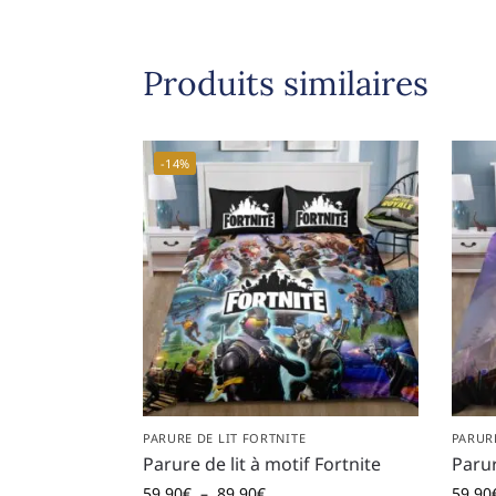
Produits similaires
-14%
PARURE DE LIT FORTNITE
PARURE
Parure de lit à motif Fortnite
Parur
59,90
€
–
89,90
€
59,90