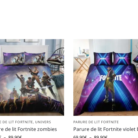
 DE LIT FORTNITE
,
UNIVERS
PARURE DE LIT FORTNITE
e de lit Fortnite zombies
Parure de lit Fortnite violet
€
–
89,90
€
69,90
€
–
89,90
€