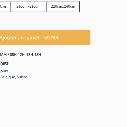
0cm
210cmx210cm
220cmx240cm
Ajouter au panier - 69,90€
AM / 08H-12H, 13H-18H
chats
jours
 Belgique, Suisse