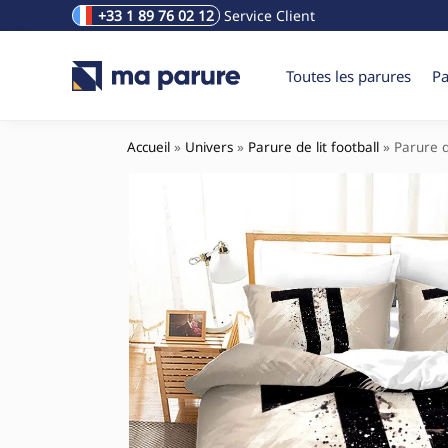
+33 1 89 76 02 12
Service Client
Rechercher un produit
Toutes les parures
Pa
Accueil
»
Univers
»
Parure de lit football
»
Parure d