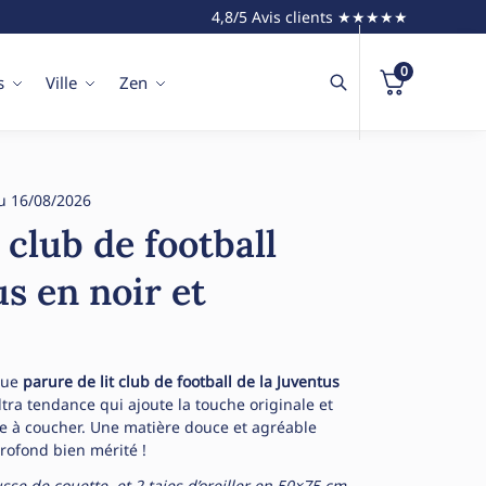
4,8/5 Avis clients ★★★★★
0
s
Ville
Zen
u 16/08/2026
 club de football
us en noir et
que
parure de lit club de football de la Juventus
tra tendance qui ajoute la touche originale et
e à coucher. Une matière douce et agréable
rofond bien mérité !
se de couette et 2 taies d’oreiller en 50×75 cm