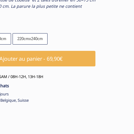
 cm. La parure la plus petite ne contient
0cm
220cmx240cm
Ajouter au panier - 69,90€
AM / 08H-12H, 13H-18H
chats
jours
 Belgique, Suisse