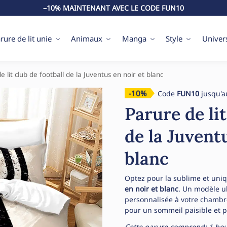
–10% MAINTENANT AVEC LE CODE FUN10
rure de lit unie
Animaux
Manga
Style
Univer
e lit club de football de la Juventus en noir et blanc
-10%
Code
FUN10
jusqu'a
Parure de lit
de la Juvent
blanc
Optez pour la sublime et uni
en noir et blanc
. Un modèle ul
personnalisée à votre chambr
pour un sommeil paisible et p
Cette parure comprend: 1 hous