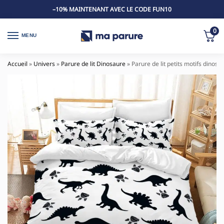
–10% MAINTENANT AVEC LE CODE FUN10
0
MENU
Accueil
»
Univers
»
Parure de lit Dinosaure
»
Parure de lit petits motifs dinosa