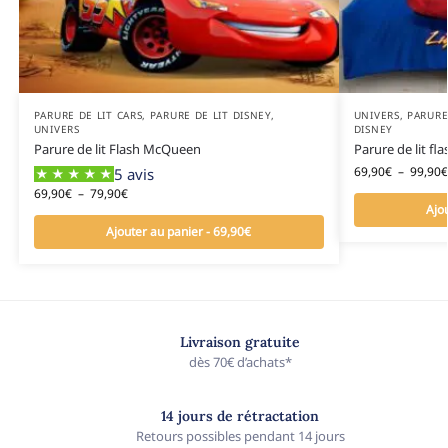
PARURE DE LIT CARS
,
PARURE DE LIT DISNEY
,
UNIVERS
,
PARURE
UNIVERS
DISNEY
Parure de lit Flash McQueen
Parure de lit f
69,90
€
–
99,90
€
5 avis
69,90
€
–
79,90
€
Ajo
Ajouter au panier - 69,90€
Livraison gratuite
dès 70€ d’achats*
14 jours de rétractation
Retours possibles pendant 14 jours