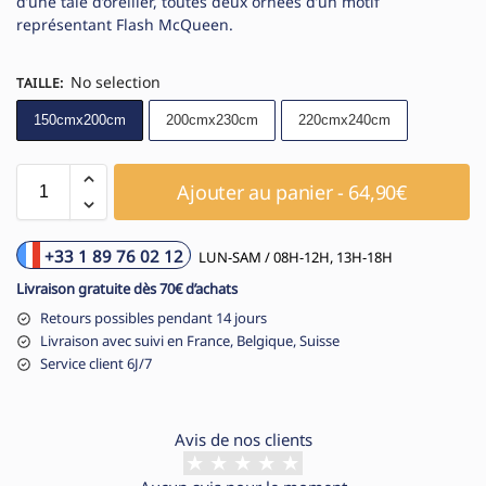
d’une taie d’oreiller, toutes deux ornées d’un motif
représentant Flash McQueen.
No selection
TAILLE
:
150cmx200cm
200cmx230cm
220cmx240cm
Ajouter au panier - 64,90€
+33 1 89 76 02 12
LUN-SAM / 08H-12H, 13H-18H
Livraison gratuite dès 70€ d’achats
Retours possibles pendant 14 jours
Livraison avec suivi en France, Belgique, Suisse
Service client 6J/7
Avis de nos clients