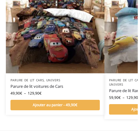
PARURE DE LIT CARS
,
UNIVERS
PARURE DE LIT C
UNIVERS
Parure de lit voitures de Cars
Parure de lit R
49,90
€
–
129,90
€
59,90
€
–
129,90
Ajouter au panier - 49,90€
Ajo