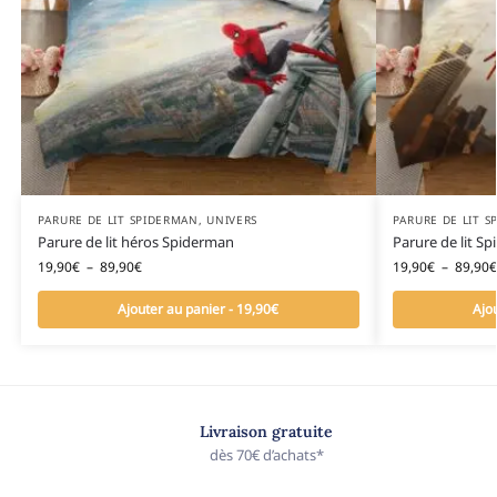
PARURE DE LIT SPIDERMAN
,
UNIVERS
PARURE DE LIT 
Parure de lit héros Spiderman
Parure de lit S
19,90
€
–
89,90
€
19,90
€
–
89,90
€
Ajouter au panier - 19,90€
Ajo
Livraison gratuite
dès 70€ d’achats*