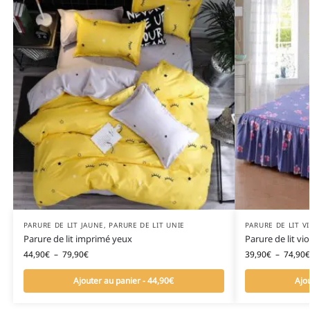
PARURE DE LIT JAUNE
,
PARURE DE LIT UNIE
PARURE DE LIT V
Parure de lit imprimé yeux
Parure de lit vi
44,90
€
–
79,90
€
39,90
€
–
74,90
€
Ajouter au panier - 44,90€
Ajo