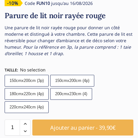
-10%
Code
FUN10
jusqu'au 16/08/2026
Parure de lit noir rayée rouge
Une parure de lit noir rayée rouge pour donner un côté
moderne et distingué à votre chambre. Cette parure de lit est
réversible pour changer d’ambiance et de déco selon votre
humeur.
Pour la référence en 3p, la parure comprend : 1 taie
d’oreiller, 1 housse et 1 drap.
No selection
TAILLE
:
150cmx200cm (3p)
150cmx200cm (4p)
180cmx220cm (4p)
200cmx230cm (4)
220cmx240cm (4p)
Ajouter au panier - 39,90€