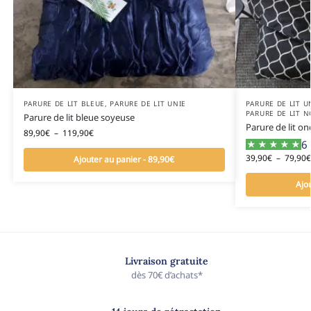
PARURE DE LIT BLEUE
,
PARURE DE LIT UNIE
PARURE DE LIT U
PARURE DE LIT N
Parure de lit bleue soyeuse
Parure de lit on
89,90
€
–
119,90
€
6 
39,90
€
–
79,90
€
Ajouter au panier - 89,90€
Ajo
Livraison gratuite
dès 70€ d’achats*