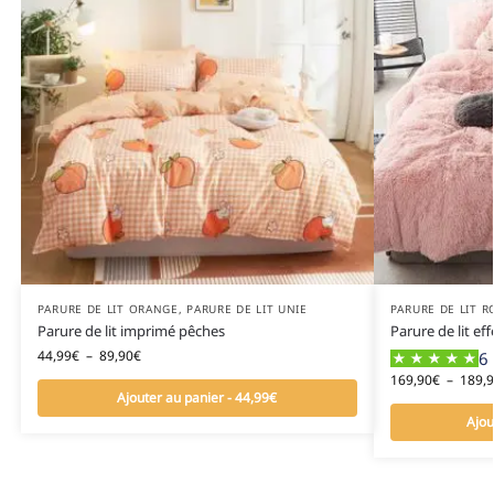
PARURE DE LIT ORANGE
,
PARURE DE LIT UNIE
PARURE DE LIT R
Parure de lit imprimé pêches
Parure de lit ef
44,99
€
–
89,90
€
6 
169,90
€
–
189,
Ajouter au panier - 44,99€
Ajou