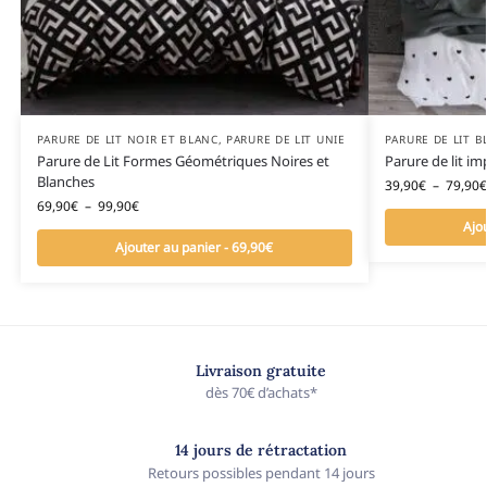
PARURE DE LIT NOIR ET BLANC
,
PARURE DE LIT UNIE
PARURE DE LIT 
Parure de Lit Formes Géométriques Noires et
Parure de lit i
Blanches
39,90
€
–
79,90
€
69,90
€
–
99,90
€
Ajo
Ajouter au panier - 69,90€
Livraison gratuite
dès 70€ d’achats*
14 jours de rétractation
Retours possibles pendant 14 jours