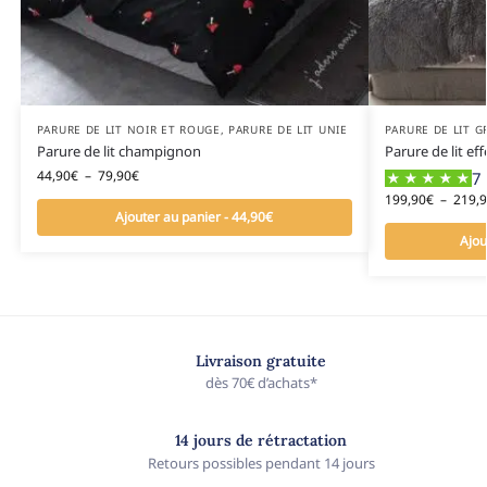
PARURE DE LIT NOIR ET ROUGE
,
PARURE DE LIT UNIE
PARURE DE LIT G
Parure de lit champignon
Parure de lit eff
44,90
€
–
79,90
€
7 
199,90
€
–
219,
Ajouter au panier - 44,90€
Ajou
Livraison gratuite
dès 70€ d’achats*
14 jours de rétractation
Retours possibles pendant 14 jours