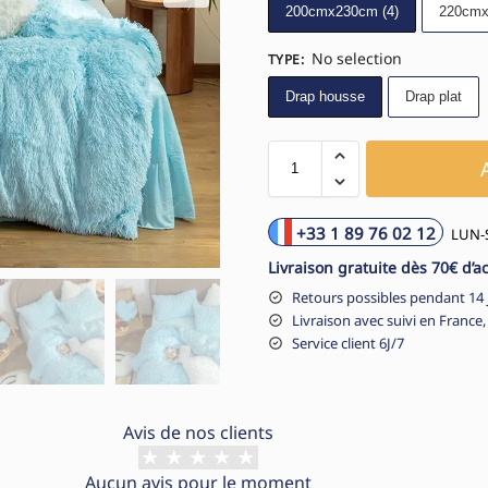
200cmx230cm (4)
220cmx
No selection
TYPE
:
Drap housse
Drap plat
+33 1 89 76 02 12
LUN-S
Livraison gratuite dès 70€ d’a
Retours possibles pendant 14 
Livraison avec suivi en France,
Service client 6J/7
Avis de nos clients
Aucun avis pour le moment