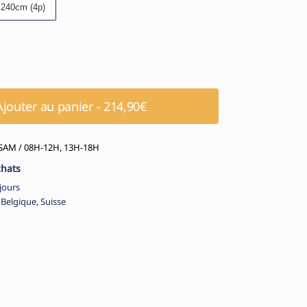
240cm (4p)
Ajouter au panier - 214,90€
AM / 08H-12H, 13H-18H
chats
jours
 Belgique, Suisse