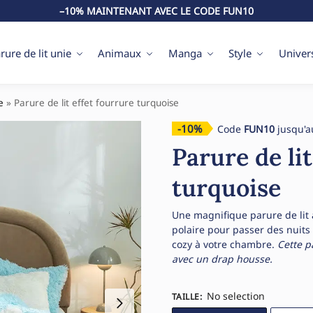
–10% MAINTENANT AVEC LE CODE FUN10
rure de lit unie
Animaux
Manga
Style
Univer
e
»
Parure de lit effet fourrure turquoise
-10%
Code
FUN10
jusqu'a
Parure de lit
turquoise
Une magnifique parure de lit à
polaire pour passer des nuits
cozy à votre chambre.
Cette p
avec un drap housse.
No selection
TAILLE
: