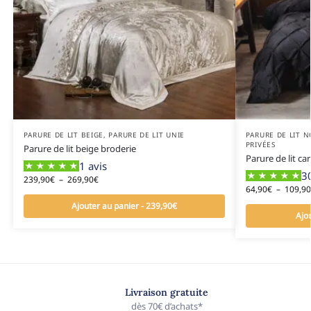
PARURE DE LIT BEIGE
,
PARURE DE LIT UNIE
PARURE DE LIT N
PRIVÉES
Parure de lit beige broderie
Parure de lit ca
1 avis
30
239,90
€
–
269,90
€
64,90
€
–
109,90
Ajouter au panier - 239,90€
Ajo
Livraison gratuite
dès 70€ d’achats*