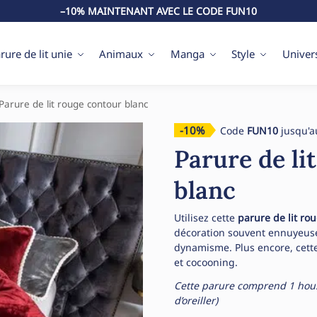
–10% MAINTENANT AVEC LE CODE FUN10
rure de lit unie
Animaux
Manga
Style
Univer
Parure de lit rouge contour blanc
-10%
Code
FUN10
jusqu'a
Parure de li
blanc
Utilisez cette
parure de lit ro
décoration souvent ennuyeuse 
dynamisme. Plus encore, cett
et cocooning.
Cette parure comprend 1 houss
d’oreiller)