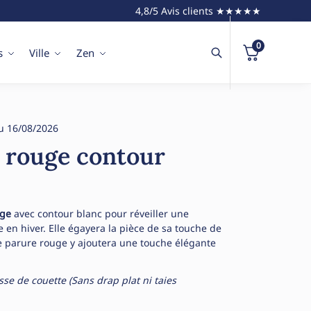
4,8/5 Avis clients ★★★★★
0
s
Ville
Zen
u 16/08/2026
t rouge contour
uge
avec contour blanc pour réveiller une
en hiver. Elle égayera la pièce de sa touche de
e parure rouge y ajoutera une touche élégante
e de couette (Sans drap plat ni taies