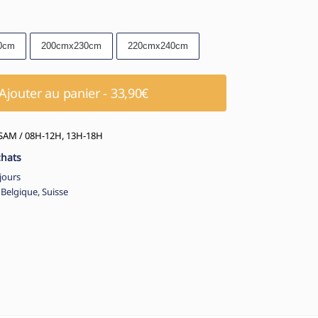
0cm
200cmx230cm
220cmx240cm
Ajouter au panier - 33,90€
AM / 08H-12H, 13H-18H
chats
jours
 Belgique, Suisse