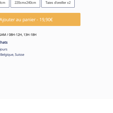
0cm
220cmx240cm
Taies d'oreiller x2
Ajouter au panier - 19,90€
AM / 08H-12H, 13H-18H
chats
jours
 Belgique, Suisse