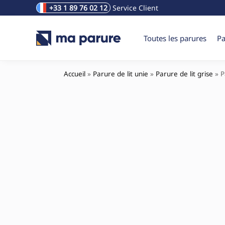
+33 1 89 76 02 12
Service Client
Rechercher un produit
Toutes les parures
Pa
Accueil
»
Parure de lit unie
»
Parure de lit grise
»
P