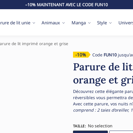
–10% MAINTENANT AVEC LE CODE FUN10
rure de lit unie
Animaux
Manga
Style
Univer
arure de lit imprimé orange et grise
-10%
Code
FUN10
jusqu'a
Parure de li
orange et gr
Découvrez cette élégante parur
réversibles vous permettra de
Avec cette parure, vos nuits n
comprend : 2 taies d’oreiller, 
No selection
TAILLE
: