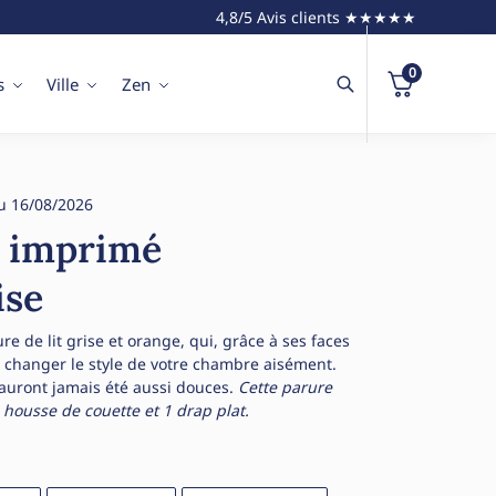
4,8/5 Avis clients ★★★★★
0
s
Ville
Zen
u 16/08/2026
t imprimé
ise
e de lit grise et orange, qui, grâce à ses faces
 changer le style de votre chambre aisément.
’auront jamais été aussi douces.
Cette parure
1 housse de couette et 1 drap plat.